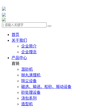
首页
关于我们
企业简介
企业理念
产品中心
直销
混砂机
抛丸清理机
除尘设备
磁选、输送、松砂、振动设备
砂处理设备
浇包系列
造型机