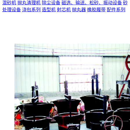
混砂机
抛丸清理机
除尘设备
磁选、输送、松砂、振动设备
砂
处理设备
浇包系列
造型机
射芯机
抛丸器
橡胶履带
配件系列