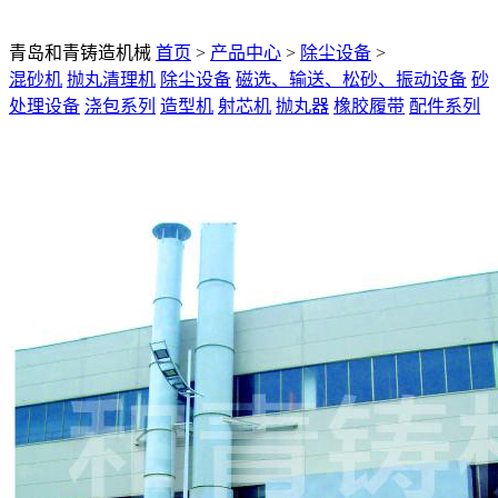
青岛和青铸造机械
首页
>
产品中心
>
除尘设备
>
混砂机
抛丸清理机
除尘设备
磁选、输送、松砂、振动设备
砂
处理设备
浇包系列
造型机
射芯机
抛丸器
橡胶履带
配件系列