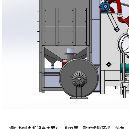
钢结构抛丸机设备主要有：抛丸器、耐磨橡胶环带、绞龙、